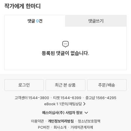
작가에게 한마디
댓글
0
건
댓글쓰기
등록된 댓글이 없습니다.
로그인
최근 본 상품
주문/배송
고객센터 1544-3800
티켓 1544-6399
중고샵 1566-4295
eBook 1:1문의/채팅상담
예스이십사(주) 사업자 정보
이용약관
개인정보처리방침
청소년보호정책
PC버전
회사소개
거래처관계자께