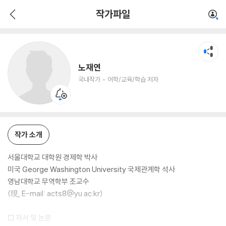
노재연
작가파일
국내작가
어학/교육/학습 저자
노재연
국내작가
어학/교육/학습 저자
작가 소개
서울대학교 대학원 경제학 박사
미국 George Washington University 국제관계학 석사
영남대학교 무역학부 조교수
(現, E-mail: acts8@yu.ac.kr)
□ 저서 및 논문