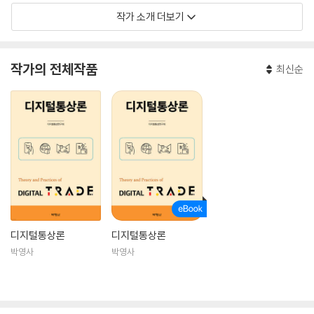
작가 소개 더보기
The Effects of Digital Trade Policies on Digital Trade(2023)
디지털 통상의 국제규범화 현황과 쟁점: 국경 간 데이터 이동 및 데이터 보
호를
작가의 전체작품
최신순
중심으로(2021) 외
디지털통상론
디지털통상론
박영사
박영사