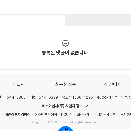
건
등록된 댓글이 없습니다.
로그인
최근 본 상품
주문/배송
터 1544-3800
티켓 1544-6399
중고샵 1566-4295
eBook 1:1문의/채팅
예스이십사(주) 사업자 정보
관
개인정보처리방침
청소년보호정책
PC버전
회사소개
거래처관계자께
도서홍
Copyright © YES24 Corp. All Rights Reserved.