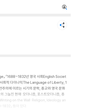
688~1832년 영국 사회English Societ
회적 다이나믹The Language of Liberty, 1
정복고에서 낭만주의에 이르는 시기의 문학, 종교와 영국 문화
icism』 『우리의 그늘진 현재: 모더니즘, 포스트모더니즘, 종
g on the Wall: Religion, Ideology an
0-1832』 등이 있다.