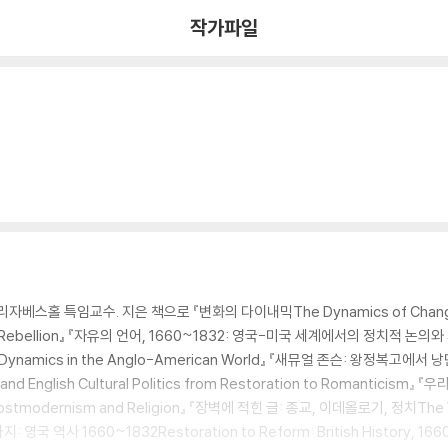
작가파일
특임교수. 지은 책으로 『변화의 다이내믹The Dynamics of Change』 『1
nd Rebellion』 『자유의 언어, 1660~1832: 영국-미국 세계에서의 정치적 논의와 사
 Social Dynamics in the Anglo-American World』 『새뮤얼 존슨: 왕
on and English Cultural Politics from Restoration to Romant
stmodernism and Religion』 『장벽에 적힌 글: 종교, 이데올로기, 정치The Writin
국 역사 1660~1832Restoration to Reform: British History, 166