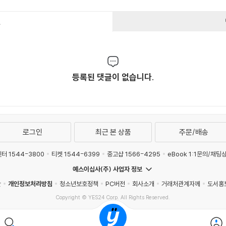
건
등록된 댓글이 없습니다.
로그인
최근 본 상품
주문/배송
터 1544-3800
티켓 1544-6399
중고샵 1566-4295
eBook 1:1문의/채팅
예스이십사(주) 사업자 정보
관
개인정보처리방침
청소년보호정책
PC버전
회사소개
거래처관계자께
도서홍
Copyright © YES24 Corp. All Rights Reserved.