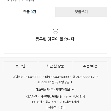
댓글
0
건
댓글쓰기
등록된 댓글이 없습니다.
로그인
최근 본 상품
주문/배송
고객센터 1544-3800
티켓 1544-6399
중고샵 1566-4295
eBook 1:1문의/채팅상담
예스이십사(주) 사업자 정보
이용약관
개인정보처리방침
청소년보호정책
PC버전
회사소개
거래처관계자께
도서홍보
광고