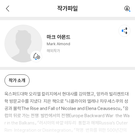
마크 아몬드
작가파일
해외작가
마크 아몬드
Mark Almond
해외작가
작가 소개
옥스퍼드대학 오리엘 칼리지에서 현대사를 강의했고, 앙카라 빌리켄트대
학 방문교수를 지냈다. 지은 책으로 『니콜라이와 엘레나 차우세스쿠의 성
공과 몰락The Rise and Fall of Nicolae and Elena Ceausescu』 『유
럽의 뒤로 가는 전쟁: 발칸에서의 전쟁Europe Backward War: the Wa
r in the Balkans』 『러시아의 바깥 테두리: 통합과 해체Russia’s Outer
Rim: Integration or Disintegration』 『혁명: 변화를 위한 500년간의