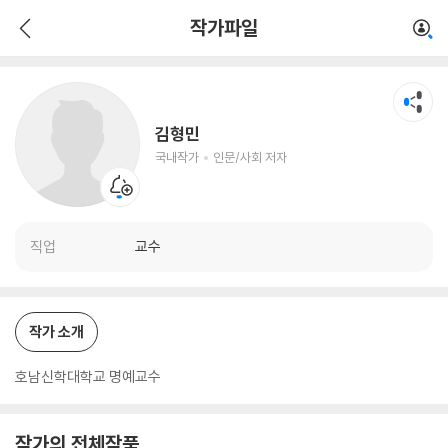
김형민
작가파일
국내작가
인문/사회 저자
김형민
국내작가
인문/사회 저자
직업
교수
작가 소개
호남신학대학교 명예교수
작가의 전체작품