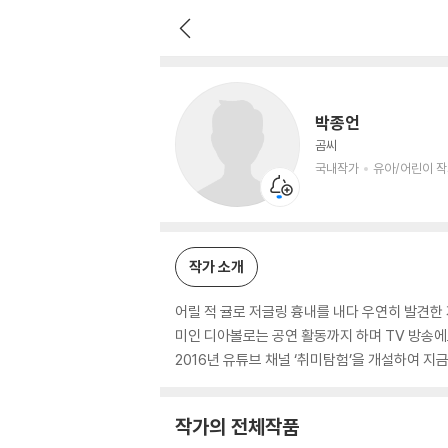
박종언
국내작가
유아/어린이 작가
박종언
곰씨
국내작가
유아/어린이 
작가 소개
어릴 적 귤로 저글링 흉내를 내다 우연히 발견한
미인 디아볼로는 공연 활동까지 하며 TV 방송에
2016년 유튜브 채널 ‘취미탐험’을 개설하여 
작가의 전체작품