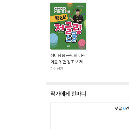
취미탐험 곰씨의 어린
이를 위한 왕초보 저
글링 스쿨
파란정원
작가에게 한마디
댓글
0