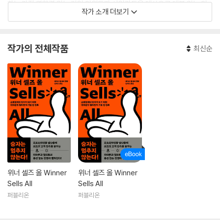
하는 가장 영향력 있는 기업 임원들과 사업가들을 대상으로 대본 없는 인
작가 소개 더보기
터뷰를 진행하는 게 특징인 코드 커머스(Code Commerce)라는 이벤
트 시리즈의 제작자이기도 하다. 2019년 전미소매업연맹(National Ret
ail Federation)은 그를 ‘소매업의 미래를 바꾸는 25인’ 중 한 명으로 선
작가의 전체작품
최신순
정했다. 현재 뉴저지에서 아내와 아이들 두 명과 함께 살고 있다.
위너 셀즈 올 Winner
위너 셀즈 올 Winner
Sells All
Sells All
퍼블리온
퍼블리온