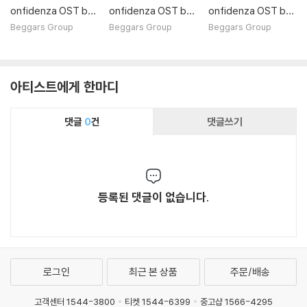
onfidenza OST by
onfidenza OST by
onfidenza OST by
Thom Yorke) [LP]
Thom Yorke)
Thom Yorke) [크림
Beggars Group
Beggars Group
Beggars Group
컬러 LP]
아티스트에게 한마디
댓글
0
건
댓글쓰기
등록된 댓글이 없습니다.
로그인
최근 본 상품
주문/배송
고객센터 1544-3800
티켓 1544-6399
중고샵 1566-4295