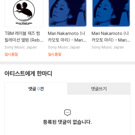
TBM 레이블 재즈 컴
Mari Nakamoto (나
Mari Nakamoto (나
필레이션 앨범 (Rebir
카모토 마리) - Mari N
카모토 마리) - Mari N
th of "TBM" The Ja
akamoto III [SACD
akamoto III [LP]
Sony Music Japan
Sony Music Japan
Sony Music Japan
panese Deep Jazz
Hybrid]
일시품절
일시품절
Compiled by Tatsu
o Sunaga)
아티스트에게 한마디
댓글
0
건
댓글쓰기
등록된 댓글이 없습니다.