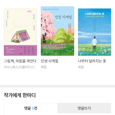
그림책, 마음을 껴안다
인생 사계절
나부터 달라지는 중
미다스북스(리틀미다스)
북랩
북랩
작가에게 한마디
댓글
0
건
댓글쓰기