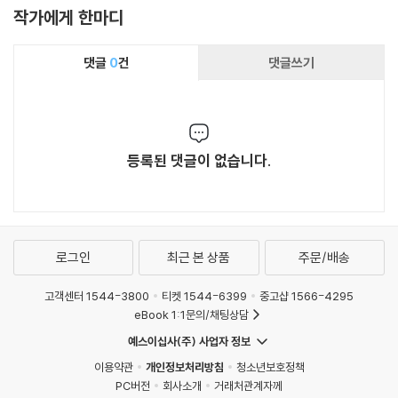
작가에게 한마디
댓글
0
건
댓글쓰기
등록된 댓글이 없습니다.
로그인
최근 본 상품
주문/배송
고객센터 1544-3800
티켓 1544-6399
중고샵 1566-4295
eBook 1:1문의/채팅상담
예스이십사(주) 사업자 정보
이용약관
개인정보처리방침
청소년보호정책
PC버전
회사소개
거래처관계자께