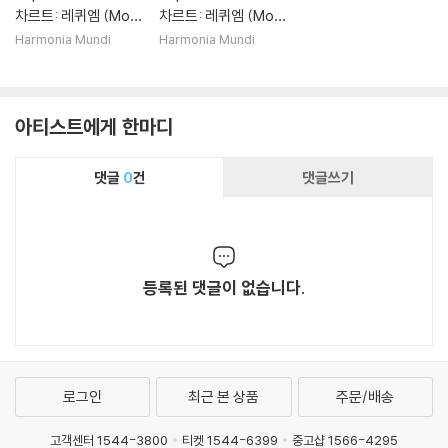
차르트: 레퀴엠 (Moz
차르트: 레퀴엠 (Moz
art: Requiem in d m
art: Requiem in d m
Harmonia Mundi
Harmonia Mundi
inor, K.626)
inor, K.626) [2LP]
아티스트에게 한마디
댓글
0
건
댓글쓰기
등록된 댓글이 없습니다.
로그인
최근 본 상품
주문/배송
고객센터 1544-3800
티켓 1544-6399
중고샵 1566-4295