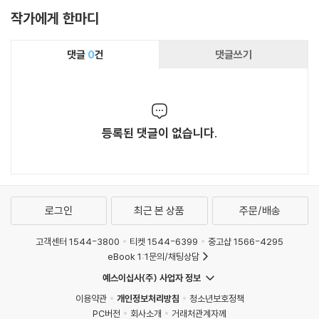
작가에게 한마디
댓글
0
건
댓글쓰기
등록된 댓글이 없습니다.
로그인
최근 본 상품
주문/배송
고객센터 1544-3800
티켓 1544-6399
중고샵 1566-4295
eBook 1:1문의/채팅상담
예스이십사(주) 사업자 정보
이용약관
개인정보처리방침
청소년보호정책
PC버전
회사소개
거래처관계자께