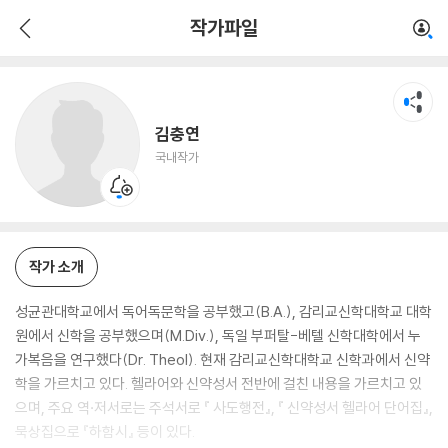
김충연
작가파일
국내작가
김충연
국내작가
작가 소개
성균관대학교에서 독어독문학을 공부했고(B.A.), 감리교신학대학교 대학
원에서 신학을 공부했으며(M.Div.), 독일 부퍼탈-베텔 신학대학에서 누
가복음을 연구했다(Dr. Theol). 현재 감리교신학대학교 신학과에서 신약
학을 가르치고 있다. 헬라어와 신약성서 전반에 걸친 내용을 가르치고 있
으며, 주요 역·저서로는 주석서로 『 사도행전』, 『 신약성서 헬라어 단어집』,
묵상집으로 『하함시』 등이 있다.