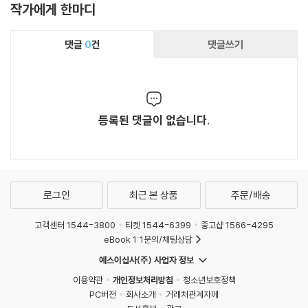
작가에게 한마디
댓글
0
건
댓글쓰기
등록된 댓글이 없습니다.
로그인
최근 본 상품
주문/배송
고객센터 1544-3800
티켓 1544-6399
중고샵 1566-4295
eBook 1:1문의/채팅상담
예스이십사(주) 사업자 정보
이용약관
개인정보처리방침
청소년보호정책
PC버전
회사소개
거래처관계자께