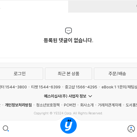
건
등록된 댓글이 없습니다.
로그인
최근 본 상품
주문/배송
터 1544-3800
티켓 1544-6399
중고샵 1566-4295
eBook 1:1문의/채팅
예스이십사(주) 사업자 정보
관
개인정보처리방침
청소년보호정책
PC버전
회사소개
거래처관계자께
도서홍
Copyright © YES24 Corp. All Rights Reserved.