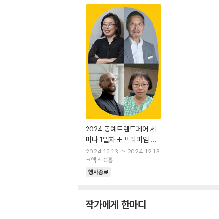
2024 공예트렌드페어 세
미나 1일차 + 프리미엄 패
스
2024.12.13. ~ 2024.12.13.
코엑스 C홀
행사종료
작가에게 한마디