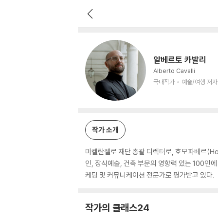
알베르토 카발리
국내작가
예술/여행 저자
알베르토 카발리
Alberto Cavalli
국내작가
예술/여행 저자
작가 소개
미켈란젤로 재단 총괄 디렉터로, 호모파베르(Homo
인, 장식예술, 건축 부문의 영향력 있는 100
케팅 및 커뮤니케이션 전문가로 평가받고 있다.
작가의 클래스24