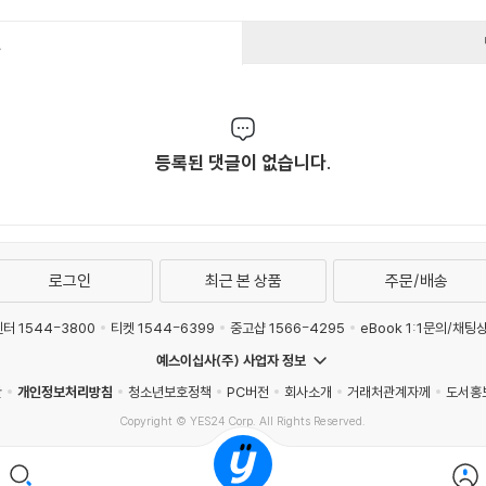
건
등록된 댓글이 없습니다.
로그인
최근 본 상품
주문/배송
터 1544-3800
티켓 1544-6399
중고샵 1566-4295
eBook 1:1문의/채팅
예스이십사(주) 사업자 정보
관
개인정보처리방침
청소년보호정책
PC버전
회사소개
거래처관계자께
도서홍
Copyright © YES24 Corp. All Rights Reserved.