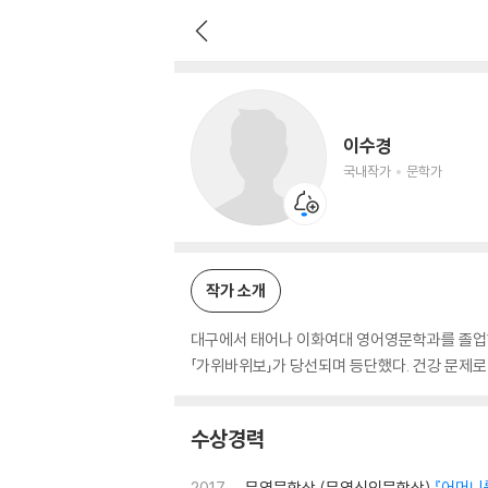
이수경
국내작가
문학가
이수경
국내작가
문학가
작가 소개
대구에서 태어나 이화여대 영어영문학과를 졸업하고
「가위바위보」가 당선되며 등단했다. 건강 문제로 
수상경력
2017
무영문학상 (무영신인문학상)
『어머니