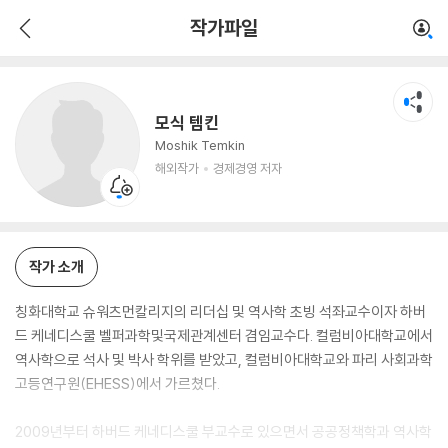
모식 템킨
작가파일
해외작가
경제경영 저자
모식 템킨
Moshik Temkin
해외작가
경제경영 저자
작가 소개
칭화대학교 슈워츠먼칼리지의 리더십 및 역사학 초빙 석좌교수이자 하버
드 케네디스쿨 벨퍼과학및국제관계센터 겸임교수다. 컬럼비아대학교에서
역사학으로 석사 및 박사 학위를 받았고, 컬럼비아대학교와 파리 사회과학
고등연구원(EHESS)에서 가르쳤다.
2009년부터 하버드 케네디스쿨 부교수로 있으면서 공공정책학과 역사학