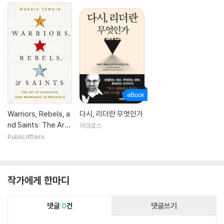
Warriors, Rebels, a
다시, 리더란 무엇인가
nd Saints: The Art
어크로스
of Leadership fro
PublicAffairs
m Machiavelli to M
alcolm X
작가에게 한마디
댓글
0
건
댓글쓰기