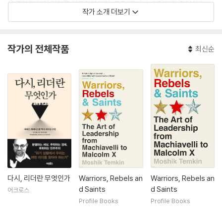
을 결합한 여러 강의를 이끌어왔으며, 그중 ‘역사 속 리더들과 리더십(Lea
작가 소개 더보기
ders and Leadership in History)’은 지난 10여 년간 누적 수강생 수가
수천 명에 이를 만큼 높은 명성을 얻었다. 그 공로를 인정받아 6년 연속 하
버드 케네디스쿨 학장교수상(Dean’s Teaching Award)을 받았다. 그
작가의 전체작품
최신순
밖에 한국, 인도, 스페인, 멕시코, 프랑스, 미국의 여러 대학에서 객원교수
로 활동했다.
저서로는 《사코반제티 사건(The Sacco-Vanzetti Affair)》이 있으며,
이 책으로 컨딜역사상(Cundill History Prize) 최종 후보에 올랐다.
다시, 리더란 무엇인가
Warriors, Rebels an
Warriors, Rebels an
d Saints
d Saints
어크로스
Profile Books
Profile Books