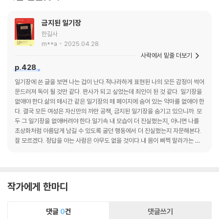
금지된 일기장
한길사
m**a
2025.04.28.
사락에서 밑줄 더보기
p.428
일기장에 쓴 글을 보면 나는 겁이 난다.적나라하게 표현된 나의 모든 감정이 썩어
문드러져 독이 될 것만 같다. 판사가 되고 싶었는데 죄인이 된 것 같다. 일기장을
없애야 한다.삶의 매시간 같은 일기장의 매 페이지에 숨어 있는 악마를 없애야 한
다. 결국 모든 여성은 자신만의 까만 공책, 금지된 일기장을 숨기고 있으니까. 모
두 그 일기장을 없애버려야 한다.일기속 내 모습이 더 진실했는지, 아니면 나를
초상화처럼 아름답게 남길 수 있도록 굴던 행동에서 더 진실했는지 자문해본다.
잘 모르겠다. 정답을 아는 사람은 아무도 없을 것이다.내 몸이 삐쩍 말라가는 것
같다. 내 팔을 말라비틀어진 나뭇가지다. 노인이 되려고 했는데 못된 여자가 되었
을 뿐이다.나는 두렵다.
작가에게 한마디
댓글
0
건
댓글쓰기