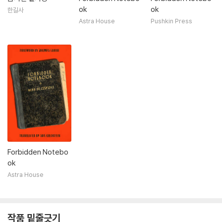
ok
ok
한길사
Astra House
Pushkin Press
Forbidden Notebo
ok
Astra House
작품 밑줄긋기