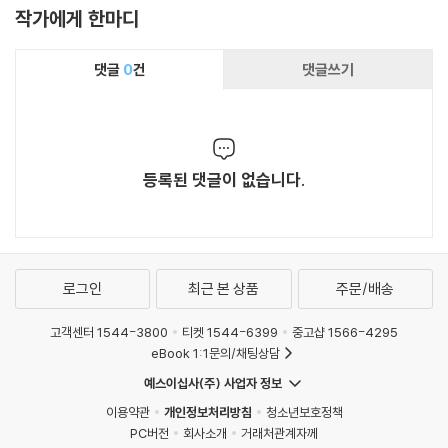
작가에게 한마디
댓글
0
건
댓글쓰기
등록된 댓글이 없습니다.
로그인
최근 본 상품
주문/배송
고객센터 1544-3800
티켓 1544-6399
중고샵 1566-4295
eBook 1:1문의/채팅상담
예스이십사(주) 사업자 정보
이용약관
개인정보처리방침
청소년보호정책
PC버전
회사소개
거래처관계자께