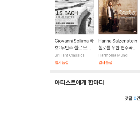
Giovanni Sollima 바
Hanna Salzenstein
흐: 무반주 첼로 모음
첼로를 위한 협주곡
곡 외 (Bach: Cello S
(Concerti Per Viol
Brilliant Classics
Harmonia Mundi
uites)
oncello)
일시품절
일시품절
아티스트에게 한마디
댓글
0