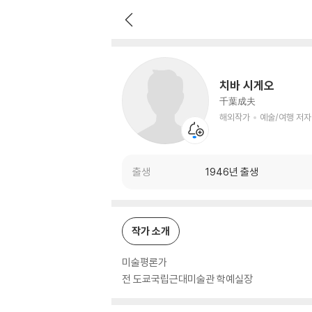
치바 시게오
해외작가
예술/여행 저자
치바 시게오
千葉成夫
해외작가
예술/여행 저자
출생
1946년 출생
작가 소개
미술평론가
전 도쿄국립근대미술관 학예실장