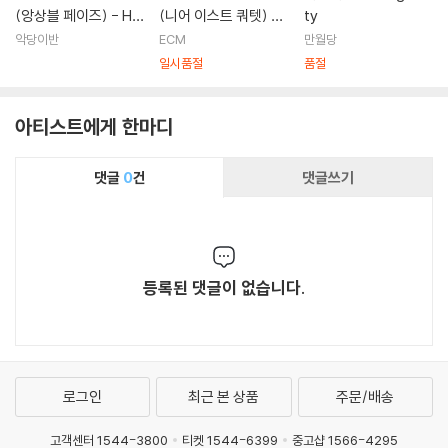
(앙상블 페이즈) - HE
(니어 이스트 쿼텟) -
ty
ARKENER I
Near East Quartet
악당이반
ECM
만월당
일시품절
품절
아티스트에게 한마디
댓글
0
건
댓글쓰기
등록된 댓글이 없습니다.
로그인
최근 본 상품
주문/배송
고객센터 1544-3800
티켓 1544-6399
중고샵 1566-4295