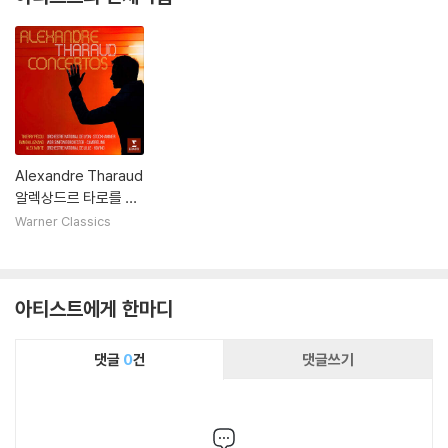
Alexandre Tharaud
알렉상드르 타로를 위
한 헌정된 피아노 협주
Warner Classics
곡 - 페쿠 / 라즈카노 /
낭트 (Pecou / Lazk
ano / Nante: Piano
아티스트에게 한마디
Concertos)
댓글
0
건
댓글쓰기