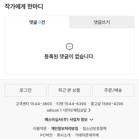
작가에게 한마디
댓글
0
건
댓글쓰기
등록된 댓글이 없습니다.
로그인
최근 본 상품
주문/배송
고객센터 1544-3800
티켓 1544-6399
중고샵 1566-4295
eBook 1:1문의/채팅상담
예스이십사(주) 사업자 정보
이용약관
개인정보처리방침
청소년보호정책
PC버전
회사소개
거래처관계자께