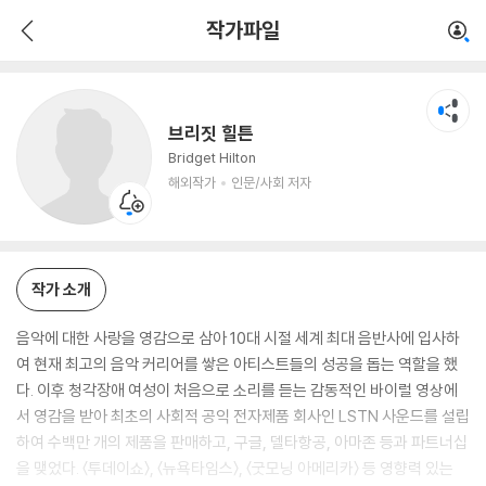
브리짓 힐튼
작가파일
해외작가
인문/사회 저자
브리짓 힐튼
Bridget Hilton
해외작가
인문/사회 저자
작가 소개
음악에 대한 사랑을 영감으로 삼아 10대 시절 세계 최대 음반사에 입사하
여 현재 최고의 음악 커리어를 쌓은 아티스트들의 성공을 돕는 역할을 했
다. 이후 청각장애 여성이 처음으로 소리를 듣는 감동적인 바이럴 영상에
서 영감을 받아 최초의 사회적 공익 전자제품 회사인 LSTN 사운드를 설립
하여 수백만 개의 제품을 판매하고, 구글, 델타항공, 아마존 등과 파트너십
을 맺었다. 〈투데이쇼〉, 〈뉴욕타임스〉, 〈굿모닝 아메리카〉 등 영향력 있는