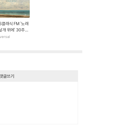
S클래식 FM '노래
날개 위에' 30주년
 음반 - 그대 목소
versal
 내 마음 열리고
댓글쓰기