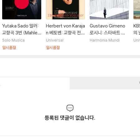
Yutaka Sado 말러:
Herbert von Karaja
Gustavo Gimeno
KB
교향곡 3번 (Mahler:
n 베토벤: 교향곡 전곡
로시니: 스타바트 마
의 
Symphony No. 3)
집 - 카라얀 (Beetho
테르 - 구스타보 히메
기념
Solo Musica
Universal
Harmonia Mundi
Uni
ven: Complete Sy
노 (Rossini: Stabat
리에
일시품절
일시품절
mphonies)
Mater)
건
등록된 댓글이 없습니다.