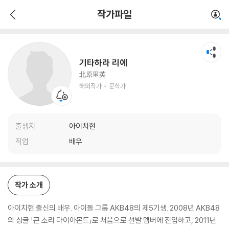
기타하라 리에
작가파일
해외작가
문학가
기타하라 리에
北原里英
해외작가
문학가
출생지
아이치현
직업
배우
작가 소개
아이치현 출신의 배우. 아이돌 그룹 AKB48의 제5기생. 2008년 AKB48
의 싱글 「큰 소리 다이아몬드」로 처음으로 선발 멤버에 진입하고, 2011년