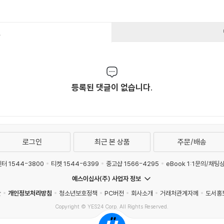
건
등록된 댓글이 없습니다.
로그인
최근 본 상품
주문/배송
터 1544-3800
티켓 1544-6399
중고샵 1566-4295
eBook 1:1문의/채팅
예스이십사(주) 사업자 정보
관
개인정보처리방침
청소년보호정책
PC버전
회사소개
거래처관계자께
도서홍
Copyright © YES24 Corp. All Rights Reserved.