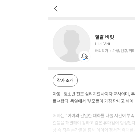
힐랄 비릿
해외작가
가정/건강/취미 저자
힐랄 비릿
Hilal Virit
해외작가
가정/건강/취미
작가 소개
아동 · 청소년 전문 심리치료사이자 교사이며, 
르쳐왔다. 독일에서 ‘부모들이 가장 만나고 싶어 
저자는 “아이와 긴밀한 대화를 나눌 시간이 부족
갈등을 해결해야 강하고 깊은 유대감이 형성된다는
상 속 작은 순간들을 통해 아이와 정서적 유대