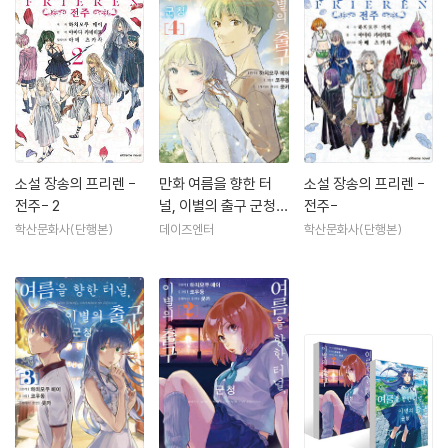
소설 장송의 프리렌 -
만화 여름을 향한 터
소설 장송의 프리렌 -
전주- 2
널, 이별의 출구 군청
전주-
4
학산문화사(단행본)
데이즈엔터
학산문화사(단행본)