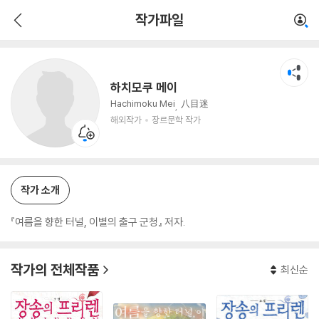
하치모쿠 메이
작가파일
해외작가
장르문학 작가
하치모쿠 메이
Hachimoku Mei
八目迷
해외작가
장르문학 작가
작가 소개
『여름을 향한 터널, 이별의 출구 군청』 저자.
작가의 전체작품
최신순