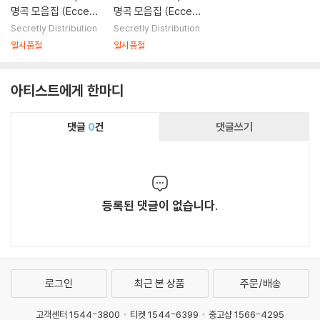
명곡 모음집 (Eccentr
명곡 모음집 (Eccentr
ic Modern Soul) [마
ic Modern Soul) [L
Secretly Distribution
Secretly Distribution
룬 컬러 LP]
P]
일시품절
일시품절
아티스트에게 한마디
댓글
0
건
댓글쓰기
등록된 댓글이 없습니다.
로그인
최근 본 상품
주문/배송
고객센터 1544-3800
티켓 1544-6399
중고샵 1566-4295