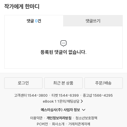
작가에게 한마디
댓글
0
건
댓글쓰기
등록된 댓글이 없습니다.
로그인
최근 본 상품
주문/배송
고객센터 1544-3800
티켓 1544-6399
중고샵 1566-4295
eBook 1:1문의/채팅상담
예스이십사(주) 사업자 정보
이용약관
개인정보처리방침
청소년보호정책
PC버전
회사소개
거래처관계자께