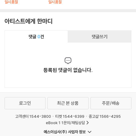
e of Skywalker OS
a and the Los Ange
s Copland)
일시품절
일시품절
T by John Williams)
les Philharmonic)
[2LP]
아티스트에게 한마디
댓글
0
건
댓글쓰기
등록된 댓글이 없습니다.
로그인
최근 본 상품
주문/배송
고객센터 1544-3800
티켓 1544-6399
중고샵 1566-4295
eBook 1:1문의/채팅상담
예스이십사(주) 사업자 정보