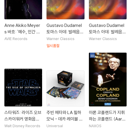
Anne Akiko Meyer
Gustavo Dudamel
Gustavo Dudamel
s 바흐: '예수, 인간 소
토마스 아데: 발레음악
토마스 아데: 발레음악
망의 기쁨', '양들은 한
`단테` (Thomas Ad
`단테` (Thomas Ad
AVIE Records
Warner Classics
Warner Classics
가로이 풀을 뜯고', '눈
es: Dante)
es: Dante) [2LP]
일시품절
뜨라고 부르는 소리 있
어', 로리젠: '장엄한 신
비여' (Mysterium)
스타워즈: 라이즈 오브
주빈 메타와 LA 필하
아론 코플랜드가 지휘
스카이워커 영화음악
모닉 - 데카 레이블 녹
하는 코플랜드 (Aaro
(Star Wars: The Ris
음 전집 (Zubin Meht
n Copland Conduct
Walt Disney Records
Universal
NAXOS