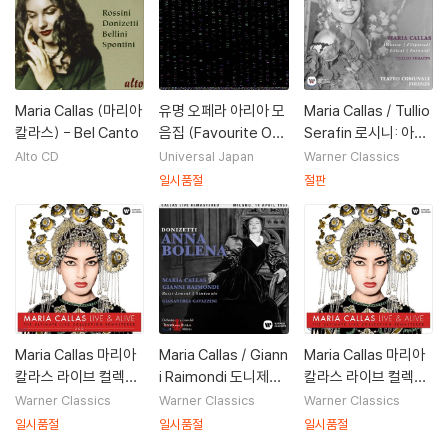
Maria Callas (마리아
유명 오페라 아리아 모
Maria Callas / Tullio
칼라스) - Bel Canto
음집 (Favourite Op
Serafin 로시니: 아르
eratic Arias)
미다 - 마리아 칼라스,
Alto CD
Universal Japan
Warner Classics
툴리오 세라핀 / 1952
일시품절
절판
년 피렌체 테아트로 코
뮤날레 실황 (Rossini:
Armida)
Maria Callas 마리아
Maria Callas / Giann
Maria Callas 마리아
칼라스 라이브 컬렉션
i Raimondi 도니제티:
칼라스 라이브 컬렉션
(Live & Alive - The
안나 볼레나 - 마리아
(Live & Alive - The
Warner Classics
Warner Classics
Warner Classics
Ultimate Live Colle
칼라스, 지안니 라이몬
Ultimate Live Colle
일시품절
일시품절
일시품절
ction Remastered)
디 / 1957년 밀라노 라
ction Remastered)