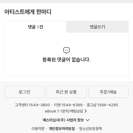
스칼라 실황 (Donize
[LP]
아티스트에게 한마디
tti: Anna Bolena)
댓글
0
건
댓글쓰기
등록된 댓글이 없습니다.
로그인
최근 본 상품
주문/배송
고객센터 1544-3800
티켓 1544-6399
중고샵 1566-4295
eBook 1:1문의/채팅상담
예스이십사(주) 사업자 정보
이용약관
개인정보처리방침
청소년보호정책