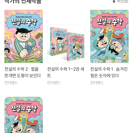
작가의 전체작품
최신순
전설의 수학 2 : 힘을
전설의 수학 1~2권 세
전설의 수학 1 : 숨겨진
쪼개면 도형이 보인다
트
힘은 숫자에 있다
킨더랜드
킨더랜드
킨더랜드