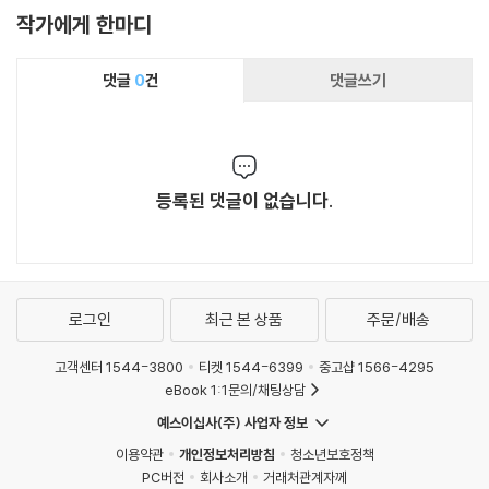
작가에게 한마디
댓글
0
건
댓글쓰기
등록된 댓글이 없습니다.
로그인
최근 본 상품
주문/배송
고객센터 1544-3800
티켓 1544-6399
중고샵 1566-4295
eBook 1:1문의/채팅상담
예스이십사(주) 사업자 정보
이용약관
개인정보처리방침
청소년보호정책
PC버전
회사소개
거래처관계자께