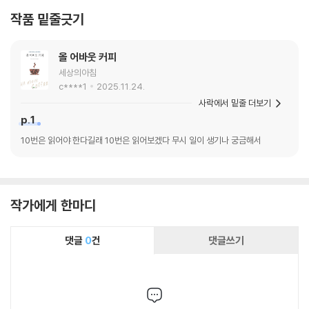
작품 밑줄긋기
올 어바웃 커피
세상의아침
c****1
2025.11.24.
사락에서 밑줄 더보기
p.1
10번은 읽어야 한다길래 10번은 읽어보겠다 무시 일이 생기나 궁금해서
작가에게 한마디
댓글
0
건
댓글쓰기