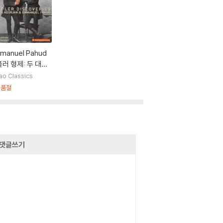
manuel Pahud
러 형제: 두 대의
루트를 위한 소나
ao Classics
 전원 환상곡 외 (D
시품절
ler Discoverie
댓글쓰기