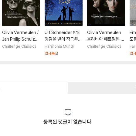
Olivia Vermeulen /
Ulf Schneider 밤의
Olivia Vermeulen
Em
Jan Philip Schulze
영감을 받아 작곡된
올리비아 페르뮐렌 가
도플
죽음을 노래한 가곡들
작품 모음집 (Korngo
곡집 - 슈베르트, 슈
플
Challenge Classics
Harmonia Mundi
Challenge Classics
Far
(Hello Darkness)
ld / Vecsey / Khac
만, 쇤베르그, 퍼셀, 드
타,
일시품절
일
haturian)
뷔시, 아이슬러, 모차
opp
르트 (Dirty Minds)
s)
건
등록된 댓글이 없습니다.