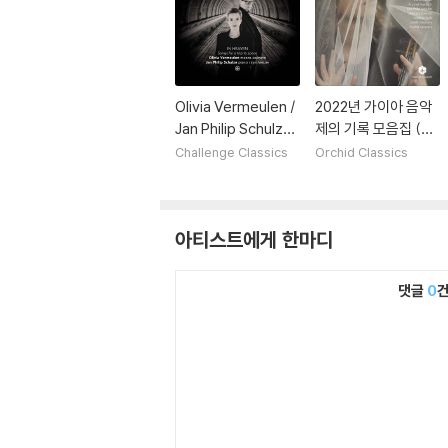
Olivia Vermeulen /
2022년 가이아 음악
Jan Philip Schulze
제의 기록 모음집 (Le
(올리비아 페르뮐렌 /
gends)
Challenge Classics
Orchid Classics
얀 필립 슐체) - ‘천국
에서’ - 공간 여행을
위한 노래들 (In Hea
아티스트에게 한마디
ven - Songs for a t
rip to space)
댓글
0