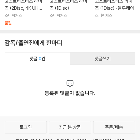
고스트버스터즈 라이
고스트버스터즈 라이
고스트버스터즈 라이
즈 (2Disc, 4K UHD+
즈 (1Disc)
즈 (1Disc) : 블루레이
BD 스틸북 한정판) :
소니픽쳐스
소니픽쳐스
소니픽쳐스
블루레이
품절
감독/출연진에게 한마디
댓글
0
건
댓글쓰기
등록된 댓글이 없습니다.
로그인
최근 본 상품
주문/배송