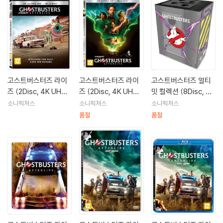
고스트버스터즈 라이
고스트버스터즈 라이
고스트버스터즈 얼티
즈 (2Disc, 4K UHD
즈 (2Disc, 4K UHD
밋 컬렉션 (8Disc, 4K
일반판) : 블루레이
슬립케이스 초회 한정
UHD 초회 한정판) :
소니픽쳐스
소니픽쳐스
소니픽쳐스
판) : 블루레이
블루레이
품절
품절