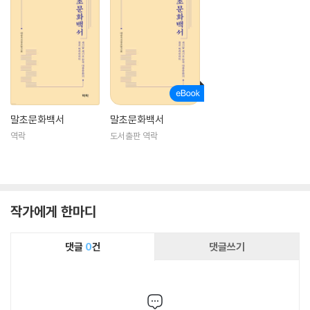
말초문화백서
말초문화백서
역락
도서출판 역락
작가에게 한마디
댓글
0
건
댓글쓰기