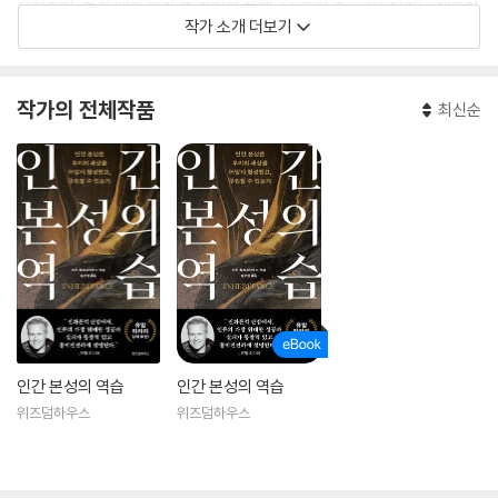
실렸으며, 영화 배우 모건 프 리먼과 함께 <스토리 오브 갓>이라는 제목의
작가 소개 더보기
내셔널지오그래 픽 다큐멘터리에 등장한 바 있다. 다보스 세계경제포럼에
서 강 연을 했고, BBC2 다큐멘터리 시리즈 <인간의 의식(Extraordinary
Rituals)>의 최고 고문으로 활동했다.
작가의 전체작품
최신순
인간 본성의 역습
인간 본성의 역습
위즈덤하우스
위즈덤하우스