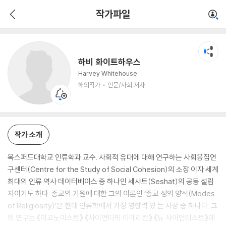
하비 화이트하우스
작가파일
해외작가
인문/사회 저자
하비 화이트하우스
Harvey Whitehouse
해외작가
인문/사회 저자
작가 소개
옥스퍼드대학교 인류학과 교수. 사회적 유대에 대해 연구하는 사회응집연
구센터(Centre for the Study of Social Cohesion)의 소장 이자 세계
최대의 인류 역사 데이터베이스 중 하나인 세샤트(Seshat)의 공동 설립
자이기도 하다. 종교의 기원에 대한 그의 이론인 ‘종교 성의 양식(Modes
of Religiosity)’은 현대 인류학에서 가장 영향력 있 는 사상 중 하나다. 그
의 연구는 《이코노미스트》 《사이언티픽 아메리칸》 《뉴 사이언티스트》에