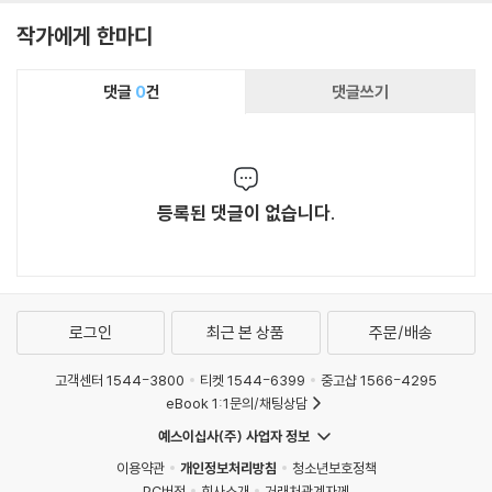
작가에게 한마디
댓글
0
건
댓글쓰기
등록된 댓글이 없습니다.
로그인
최근 본 상품
주문/배송
고객센터 1544-3800
티켓 1544-6399
중고샵 1566-4295
eBook 1:1문의/채팅상담
예스이십사(주) 사업자 정보
이용약관
개인정보처리방침
청소년보호정책
PC버전
회사소개
거래처관계자께