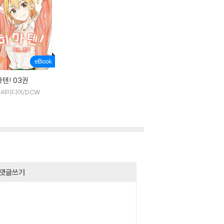
텐! 03권
씨미디어/DCW
댓글쓰기