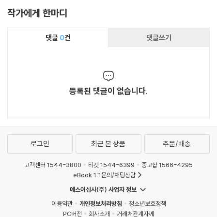
작가에게 한마디
댓글
0
건
댓글쓰기
등록된 댓글이 없습니다.
로그인
최근 본 상품
주문/배송
고객센터 1544-3800
티켓 1544-6399
중고샵 1566-4295
eBook 1:1문의/채팅상담
예스이십사(주) 사업자 정보
이용약관
개인정보처리방침
청소년보호정책
PC버전
회사소개
거래처관계자께