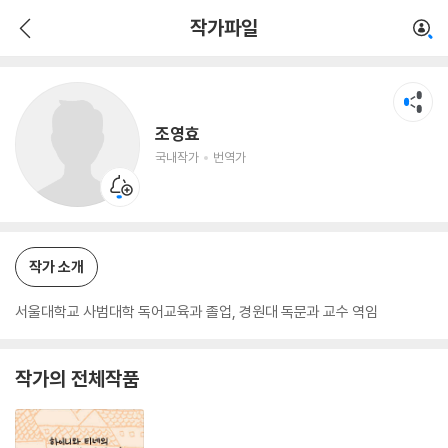
조영효
작가파일
국내작가
번역가
조영효
국내작가
번역가
작가 소개
서울대학교 사범대학 독어교육과 졸업, 경원대 독문과 교수 역임
작가의 전체작품