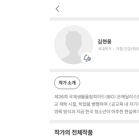
김현웅
국내작가
가정/건강/취미 저자
김현웅
국내작가
가정/건강/취미
작가 소개
제36회 국제생물올림피아드(IBO) 은메달리스트
교 재학 시절, 학업을 병행하며 <공교육 내 자
양육 방식과 지금 한국 청소년이 마주한 현실에 
작가의 전체작품