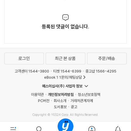
등록된 댓글이 없습니다.
로그인
최근 본 상품
주문/배송
고객센터 1544-3800
티켓 1544-6399
중고샵 1566-4295
eBook 1:1문의/채팅상담
예스이십사(주) 사업자 정보
이용약관
개인정보처리방침
청소년보호정책
PC버전
회사소개
거래처관계자께
도서홍보
광고
Copyright © YES24 Corp. All Rights Reserved.
MATOM9