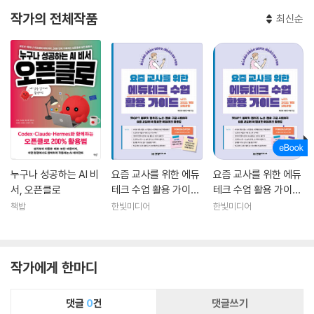
작가의 전체작품
최신순
누구나 성공하는 AI 비
요즘 교사를 위한 에듀
요즘 교사를 위한 에듀
서, 오픈클로
테크 수업 활용 가이드
테크 수업 활용 가이드
with 2022 개정 교육
with 2022 개정 교육
책밥
한빛미디어
한빛미디어
과정
과정
작가에게 한마디
댓글
0
건
댓글쓰기