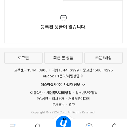
등록된 댓글이 없습니다.
로그인
최근 본 상품
주문/배송
고객센터 1544-3800
티켓 1544-6399
중고샵 1566-4295
eBook 1:1문의/채팅상담
예스이십사(주) 사업자 정보
이용약관
개인정보처리방침
청소년보호정책
PC버전
회사소개
거래처관계자께
도서홍보
광고
Copyright © YES24 Corp. All Rights Reserved.
MATOM1