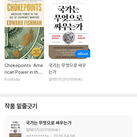
Chokepoints: Ame
국가는 무엇으로 싸우
rican Power in the
는가
Age of Economic
Portfolio
알에이치코리아(RHK)
Warfare
작품 밑줄긋기
국가는 무엇으로 싸우는가
알에이치코리아(RHK)
m********e
2026.04.08.