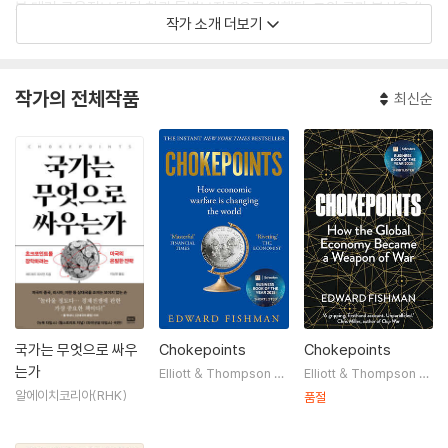
부 테러·금융정보 담당 차관 특별보좌관으로 일했다. 그의 글과 분석은 〈뉴
작가 소개 더보기
욕타임스〉 〈월스트리트저널〉 〈워싱턴포스트〉 〈파이낸셜 타임스〉 〈이코노
미스트〉 〈포린 어페어스〉 〈폴리티코〉 〈NPR〉 등 주요 매체에 꾸준히 소개되
고 있다. 예일대학교에서 역사학 학사, 케임브리지대학교에서 국제 관계학
작가의 전체작품
최신순
석사(MPhil), 스탠퍼드대학교에서 MBA를 취득했으며, 현재 뉴욕시에서
아내와 두 자녀와 함께 살고 있다.
국가는 무엇으로 싸우
Chokepoints
Chokepoints
는가
Elliott & Thompson Li
Elliott & Thompson Li
mited
mited
알에이치코리아(RHK)
품절