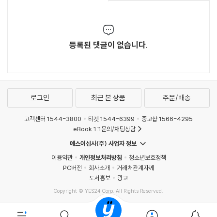
등록된 댓글이 없습니다.
로그인
최근 본 상품
주문/배송
고객센터 1544-3800
티켓 1544-6399
중고샵 1566-4295
eBook 1:1문의/채팅상담
예스이십사(주) 사업자 정보
이용약관
개인정보처리방침
청소년보호정책
PC버전
회사소개
거래처관계자께
도서홍보
광고
Copyright © YES24 Corp. All Rights Reserved.
MATOM9