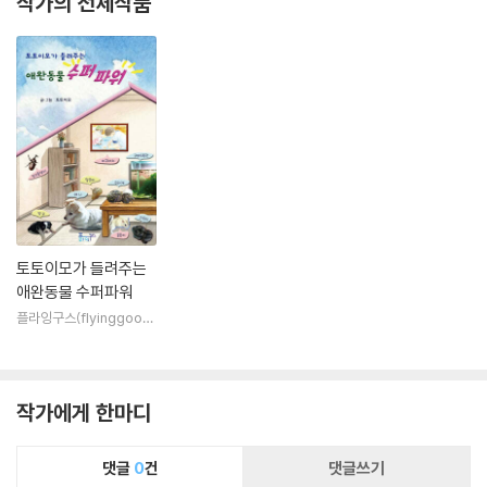
작가의 전체작품
토토이모가 들려주는
애완동물 수퍼파워
플라잉구스(flyinggoos
e)
작가에게 한마디
댓글
0
건
댓글쓰기