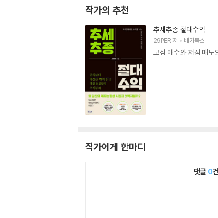
작가의 추천
추세추종 절대수익
29PER
저
베가북스
고점 매수와 저점 매도
작가에게 한마디
댓글
0