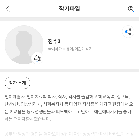
진수미
작가파일
국내작가
유아/어린이 작가
진수미
국내작가
유아/어린이 작가
작가 소개
언어재활사. 언어치료학 학사, 석사, 박사를 졸업하고 학교폭력, 성교육,
난산/난, 임상심리사, 사회복지사 등 다양한 자격증을 가지고 현장에서 오
는 어려움을 동료선생님들과 피드백하고 고민하고 해결해나가기를 좋아
하는 언어재활사였습니다.
공부와 임상과 경험을 쌓아오며 정답이 아닌 상상력과 다시 바라보기 건강