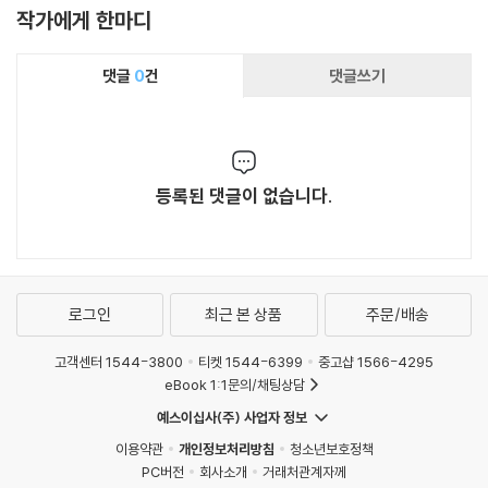
작가에게 한마디
댓글
0
건
댓글쓰기
등록된 댓글이 없습니다.
로그인
최근 본 상품
주문/배송
고객센터 1544-3800
티켓 1544-6399
중고샵 1566-4295
eBook 1:1문의/채팅상담
예스이십사(주) 사업자 정보
이용약관
개인정보처리방침
청소년보호정책
PC버전
회사소개
거래처관계자께