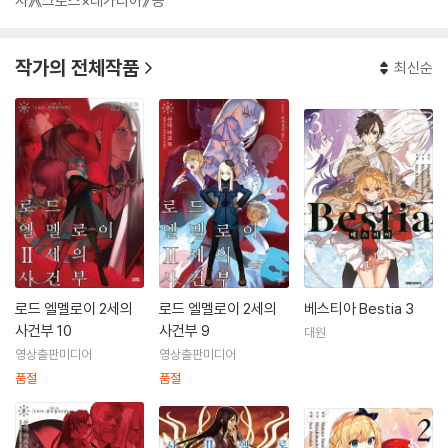
사》《크로스×레가리아》 등
작가의 전체작품
최신순
로드 엘멜로이 2세의
로드 엘멜로이 2세의
베스티아 Bestia 3
사건부 10
사건부 9
대원
영상출판미디어
영상출판미디어
품절
품절