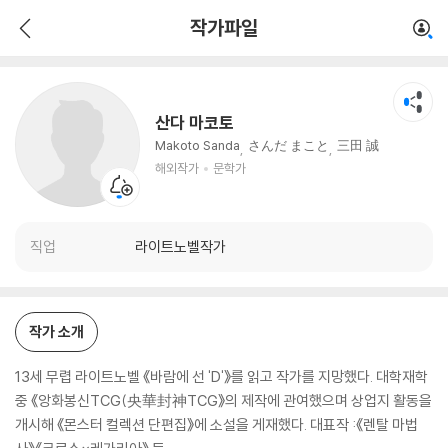
산다 마코토
작가파일
해외작가
문학가
산다 마코토
Makoto Sanda
さんだ まこと
三田 誠
해외작가
문학가
직업
라이트노벨작가
작가 소개
13세 무렵 라이트노벨 《바람에 선 'D'》를 읽고 작가를 지망했다. 대학재학
중 《앙화봉신TCG(央華封神TCG》의 제작에 관여했으며 상업지 활동을
개시해 《몬스터 컬렉션 단편집》에 소설을 게재했다. 대표작 :《렌탈 마법