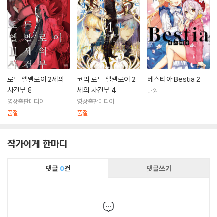
로드 엘멜로이 2세의
코믹 로드 엘멜로이 2
베스티아 Bestia 2
사건부 8
세의 사건부 4
대원
영상출판미디어
영상출판미디어
품절
품절
작가에게 한마디
댓글
0
건
댓글쓰기